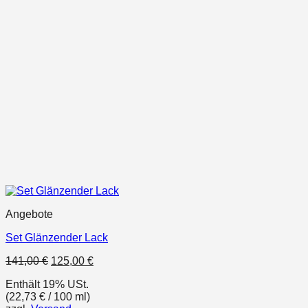
Angebote
Set Glänzender Lack
Ursprünglicher
Aktueller
141,00
€
125,00
€
Preis
Preis
Enthält 19% USt.
war:
ist:
(
22,73
€
/ 100 ml)
141,00 €
125,00 €.