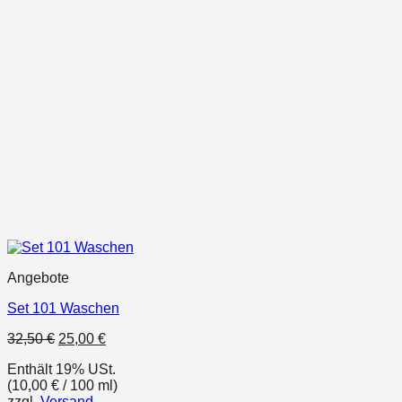
Angebote
Set 101 Waschen
Ursprünglicher
Aktueller
32,50
€
25,00
€
Preis
Preis
Enthält 19% USt.
war:
ist:
(
10,00
€
/ 100 ml)
32,50 €
25,00 €.
zzgl.
Versand