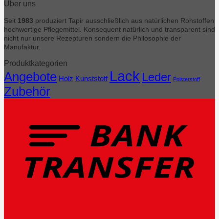
Über uns
Seit
1983
produziert Tapir ausschließlich aus natürlichen Rohstoffen
hochwertige Pflegemittel. Konsequent natürlich und transparent sind
nicht nur unsere Rezepturen sondern die Philosophie der
Manufaktur.
Produktkategorien
Lack
Angebote
Leder
Holz
Kunststoff
Polsterstoff
Zubehör