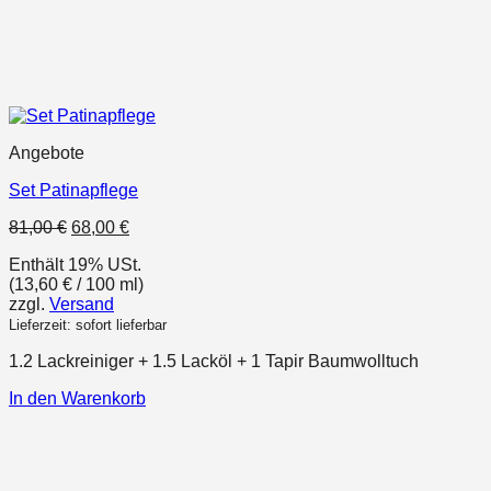
Angebote
Set Patinapflege
Ursprünglicher
Aktueller
81,00
€
68,00
€
Preis
Preis
Enthält 19% USt.
war:
ist:
(
13,60
€
/ 100 ml)
81,00 €
68,00 €.
zzgl.
Versand
Lieferzeit: sofort lieferbar
1.2 Lackreiniger + 1.5 Lacköl + 1 Tapir Baumwolltuch
In den Warenkorb