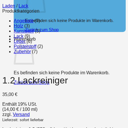
Laden
/
Lack
Produktkategorien
Es befinden sich keine Produkte im Warenkorb.
Angebote
(7)
Holz
(3)
Zurück zum Shop
Kunststoff
(3)
Lack
(9)
Warenkorb
Leder
(6)
Polsterstoff
(2)
Zubehör
(7)
Es befinden sich keine Produkte im Warenkorb.
1.2 Lackreiniger
Zurück zum Shop
35,00
€
Enthält 19% USt.
(
14,00
€
/ 100 ml)
zzgl.
Versand
Lieferzeit: sofort lieferbar