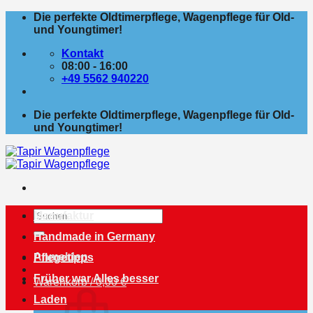
Zum
Die perfekte Oldtimerpflege, Wagenpflege für Old-
Inhalt
und Youngtimer!
springen
Kontakt
08:00 - 16:00
+49 5562 940220
Die perfekte Oldtimerpflege, Wagenpflege für Old-
und Youngtimer!
Suchen
Manufaktur
nach:
Handmade in Germany
Anmelden
Pflegetipps
Früher war Alles besser
Warenkorb /
0,00
€
Laden