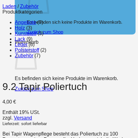
Laden
/
Zubehör
Produktkategorien
Es befinden sich keine Produkte im Warenkorb.
Angebote
(7)
Holz
(3)
Zurück zum Shop
Kunststoff
(3)
Lack
(9)
Warenkorb
Leder
(6)
Polsterstoff
(2)
Zubehör
(7)
Es befinden sich keine Produkte im Warenkorb.
9.2 Tapir Poliertuch
Zurück zum Shop
4,00
€
Enthält 19% USt.
zzgl.
Versand
Lieferzeit: sofort lieferbar
Bei Tapir Wagenpflege besteht das Poliertuch zu 100