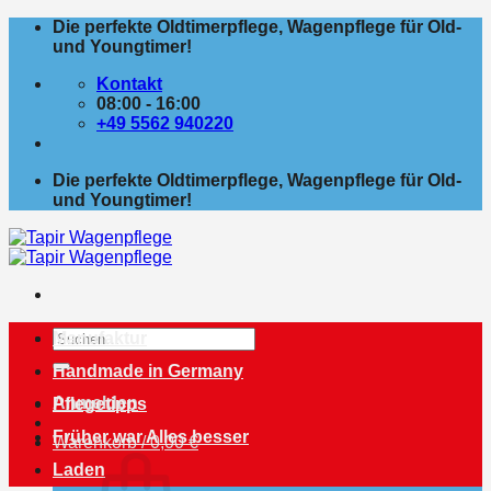
Zum
Die perfekte Oldtimerpflege, Wagenpflege für Old-
Inhalt
und Youngtimer!
springen
Kontakt
08:00 - 16:00
+49 5562 940220
Die perfekte Oldtimerpflege, Wagenpflege für Old-
und Youngtimer!
Suchen
Manufaktur
nach:
Handmade in Germany
Anmelden
Pflegetipps
Früher war Alles besser
Warenkorb /
0,00
€
Laden