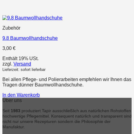
Zubehör
9.8 Baumwollhandschuhe
3,00
€
Enthält 19% USt.
zzgl.
Versand
Lieferzeit: sofort lieferbar
Bei allen Pflege- und Polierarbeiten empfehlen wir Ihnen das
Tragen dünner Baumwollhandschuhe.
In den Warenkorb
Über uns
Seit
1983
produziert Tapir ausschließlich aus natürlichen Rohstoffen
hochwertige Pflegemittel. Konsequent natürlich und transparent sind
nicht nur unsere Rezepturen sondern die Philosophie der
Manufaktur.